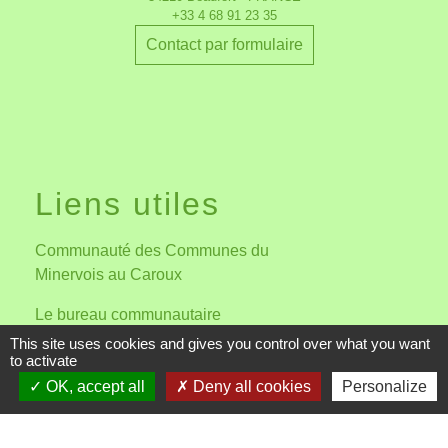
+33 4 68 91 23 35
Contact par formulaire
Liens utiles
Communauté des Communes du
Minervois au Caroux
Le bureau communautaire
mandature 2026-2032
This site uses cookies and gives you control over what you want
to activate
Préfecture de l'Hérault
OK, accept all
Deny all cookies
Personalize
Office de Tourisme du Minervois
au Caroux