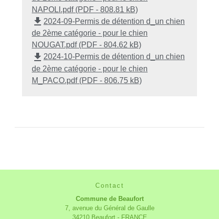
NAPOLI.pdf (PDF - 808.81 kB)
file_download
2024-09-Permis de détention d_un chien
de 2ème catégorie - pour le chien
NOUGAT.pdf (PDF - 804.62 kB)
file_download
2024-10-Permis de détention d_un chien
de 2ème catégorie - pour le chien
M_PACO.pdf (PDF - 806.75 kB)
Contact
Commune de Beaufort
7, avenue du Général de Gaulle
34210 Beaufort - FRANCE